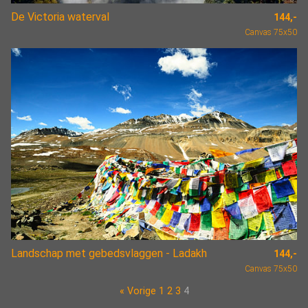
De Victoria waterval
144,-
Canvas 75x50
Landschap met gebedsvlaggen - Ladakh
144,-
Canvas 75x50
« Vorige
1
2
3
4