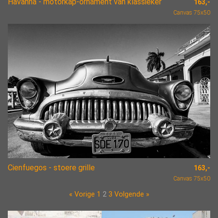
Havanna - motorkap-ornament van klassieker
163,-
Canvas 75x50
Cienfuegos - stoere grille
163,-
Canvas 75x50
« Vorige
1
2
3
Volgende »