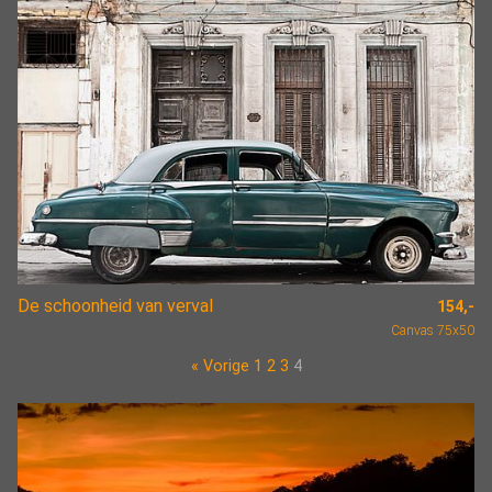
De schoonheid van verval
154,-
Canvas 75x50
« Vorige
1
2
3
4