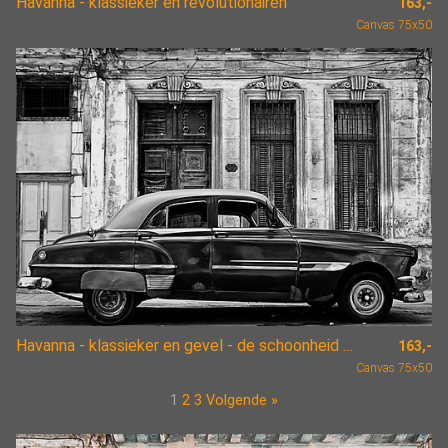
Havanna - klassieker en revolutionairen
163,-
Canvas 75x50
Havanna - klassieker en gevel - de schoonheid van verval
163,-
Canvas 75x50
1
2
3
Volgende »